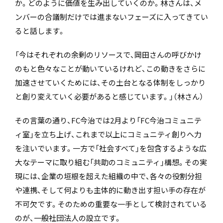
か。どのように価値を生み出していくのか。林さんは、メ
ンバーの合議制だけでは進まないフェーズに入ってきてい
ると話します。
「今はそれぞれの余剰のリソースで、岡田さんの呼びかけ
のもと色々なことが動いているけれど、この動きをさらに
加速させていくためには、その土台となる体制をしっかり
と創り変えていく必要があると感じています。」（林さん）
その言葉の通り、FC今治では2月より「FC今治コミュニテ
ィ室」を立ち上げ、これまで以上にコミュニティ創りへ力
を注いでいます。一方で「社会すべて」を包含するような広
大なテーマに取り組む「共助のコミュニティ」構想。その実
現には、企業の垣根を超えた組織の中で、各々の役割分担
や連携、そして何よりも主体的に動き出す担い手の存在が
不可欠です。そのための重要な一手として検討されている
のが、一般社団法人の設立です。