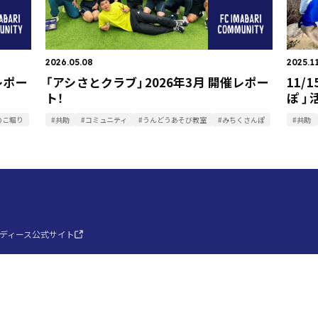
2026.05.08
2025.1
レポー
「アシさとクラブ」2026年3月 開催レポー
11/
ト！
ぽ 」
のこ堀り
#共助
#コミュニティ
#うんどうあそび教室
#みちくさんぽ
#共助
レディース公式サイト