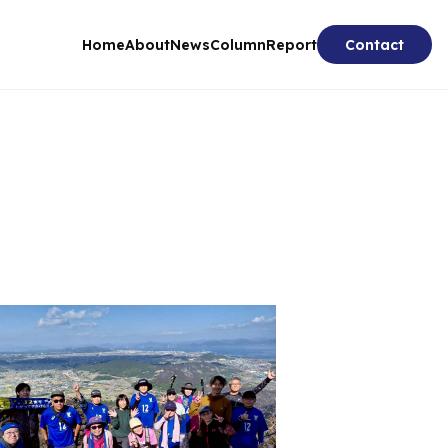
Home
About
News
Column
Report
Contact