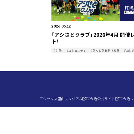
2026.05.12
「アシさとクラブ」2026年4月 開催
ト！
#共助
#コミュニティ
#うんどうあそび教室
#たけ
アシックス里山スタジアム
FC今治公式サイト
FC今治