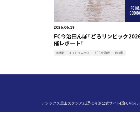
2026.06.19
FC今治田んぼ「どろリンピック202
催レポート！
#共助
#コミュニティ
#FC今治米
#お米
アシックス里山スタジアム
FC今治公式サイト
FC今治