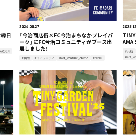
2026.05.27
2025.1
さな縁日
「今治商店街×FC今治まちなかプレイパ
TINY
ーク」にFC今治コミュニティがブース出
AMA
展しました！
GARDEN
#共助
#art_v
#共助
#コミュニティ
#art_venture_ehime
#NINO