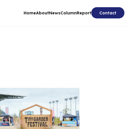
Home
About
News
Column
Report
Contact