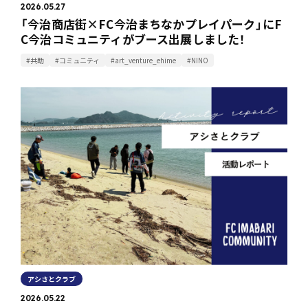
2026.05.27
「今治商店街×FC今治まちなかプレイパーク」にF
C今治コミュニティがブース出展しました！
#共助
#コミュニティ
#art_venture_ehime
#NINO
アシさとクラブ
2026.05.22