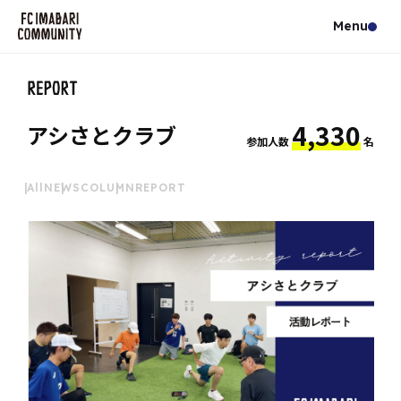
4,330
アシさとクラブ
参加人数
名
All
NEWS
COLUMN
REPORT