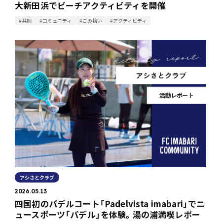
大新田浜でビーチアクティビティを開催
#共助
#コミュニティ
#ごみ拾い
#アクティビティ
アシさとクラブ
2026.05.13
四国初のパデルコート「Padelvista imabari」でニ
ュースポーツ「パデル」を体験。湯の浦満喫レポー