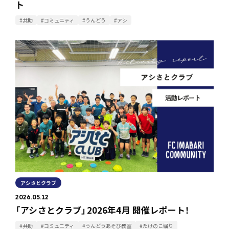
ト
#共助
#コミュニティ
#うんどう
#アシ
アシさとクラブ
2026.05.12
「アシさとクラブ」2026年4月 開催レポート！
#共助
#コミュニティ
#うんどうあそび教室
#たけのこ堀り