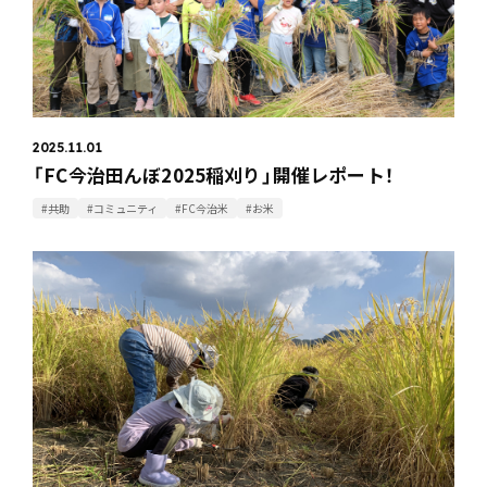
2025.11.01
「FC今治田んぼ2025稲刈り」開催レポート！
#共助
#コミュニティ
#FC今治米
#お米