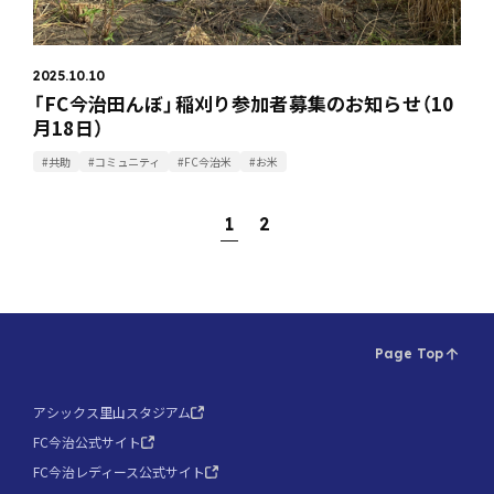
2025.10.10
「FC今治田んぼ」稲刈り参加者募集のお知らせ（10
月18日）
#共助
#コミュニティ
#FC今治米
#お米
1
2
Page Top
アシックス里山スタジアム
FC今治公式サイト
FC今治レディース公式サイト