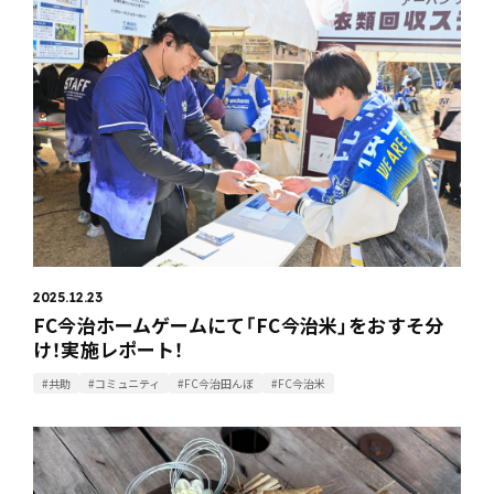
2025.12.23
FC今治ホームゲームにて「FC今治米」をおすそ分
け！実施レポート！
#共助
#コミュニティ
#FC今治田んぼ
#FC今治米