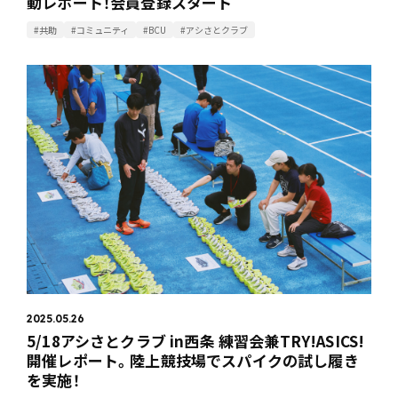
動レポート！会員登録スタート
#共助
#コミュニティ
#BCU
#アシさとクラブ
2025.05.26
5/18アシさとクラブ in西条 練習会兼TRY!ASICS!
開催レポート。陸上競技場でスパイクの試し履き
を実施！