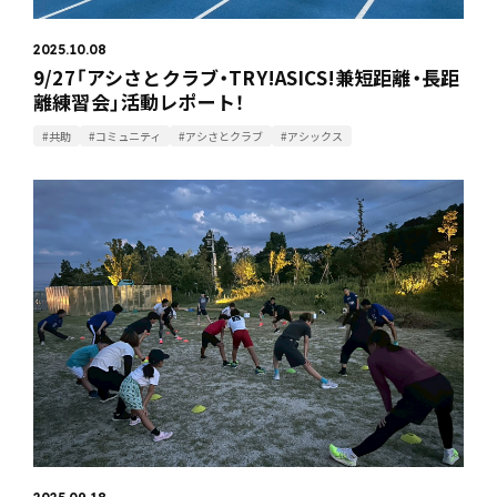
2025.10.08
9/27「アシさとクラブ・TRY!ASICS!兼短距離・長距
離練習会」活動レポート！
#共助
#コミュニティ
#アシさとクラブ
#アシックス