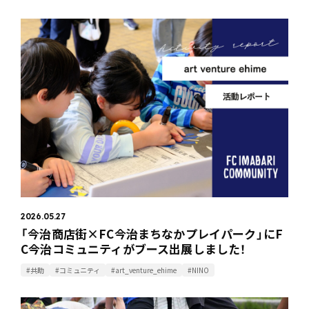
2026.05.27
「今治商店街×FC今治まちなかプレイパーク」にF
C今治コミュニティがブース出展しました！
#共助
#コミュニティ
#art_venture_ehime
#NINO