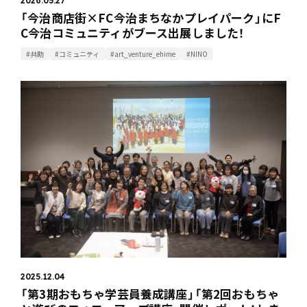
2026.05.27
「今治商店街×FC今治まちなかプレイパーク」にF
C今治コミュニティがブース出展しました！
#共助
#コミュニティ
#art_venture_ehime
#NINO
2025.12.04
「第3期おもちゃ学芸員養成講座」「第2回おもちゃ