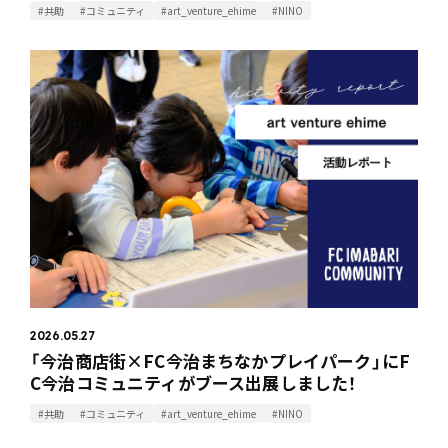
#共助
#コミュニティ
#art_venture_ehime
#NINO
2026.05.27
「今治商店街×FC今治まちなかプレイパーク」にF
C今治コミュニティがブース出展しました！
#共助
#コミュニティ
#art_venture_ehime
#NINO