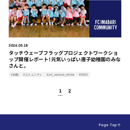
2026.05.18
タッチウェーブフラッグプロジェクトワークショ
ップ開催レポート！元気いっぱい唐子幼稚園のみな
さんと。
#共助
#コミュニティ
#art_venture_ehime
#NINO
1
2
Page Top